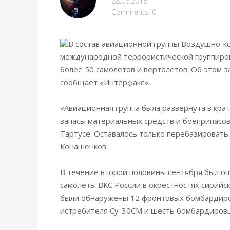
28.06.2018
Comments: 0
В состав авиационной группы Воздушно-ко
международной террористической группиров
более 50 самолетов и вертолетов. Об этом
сообщает «Интерфакс».
«Авиационная группа была развернута в крат
запасы материальных средств и боеприпасов
Тартусе. Оставалось только перебазироват
Конашенков.
В течение второй половины сентября был оп
самолеты ВКС России в окрестностях сирийс
были обнаружены 12 фронтовых бомбардиро
истребителя Су-30СМ и шесть бомбардировщ