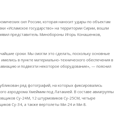
смических сил России, которая наносит удары по объектам
ки «Исламское государство» на территории Сирии, вошли
 заявил представитель Минобороны Игорь
Конашенков,
чайшие сроки. Мы смогли это сделать, поскольку основные
 имелись в пункте материально-технического обеспечения в
ь авиацию и подвезти некоторое оборудование», — пояснил
убликован ряд фотографий, на которых фиксировались
кого аэродрома Хмеймим под Латакией. В составе авиагруппы
вщиков Су-24М, 12 штурмовиков Су-25СМ, четыре
иков Су-34, а также вертолеты Ми-24 и Ми-8.