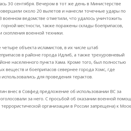
ась 30 сентября. Вечером в тот же день в Министерстве
совершили около 20 вылетов и нанесли точечные удары по
 В военном ведомстве отметили, что удалось уничтожить
 горной местности, также поражены склады боеприпасов,
 скопления военной техники.
 четыре объекта исламистов, в их числе штаб
припасов в районе города Идлиб, а также трехуровневый
йоне населенного пункта Хама. Кроме того, был полностью
х веществ и боеприпасов севернее города Хомс, где
 использовались для проведения терактов.
тин внес в Совфед предложение об использовании ВС за
оголосовали за него. С просьбой об оказании военной помо
 террористической организации в России запрещена) к Моск