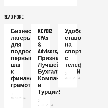
READ MORE
Бизнес-
KEYBIZ
Удобства
лагерь
CPAs
ставок
для
&
на
подростков:
Advisors,
спорт
первый
Признана
с
шаг
Лучшей
телефона
к
Бухгалтерской
финансовой
Компанией
20.03.2024
грамотности
в
Турции!
18.04.2026
26.03.2024