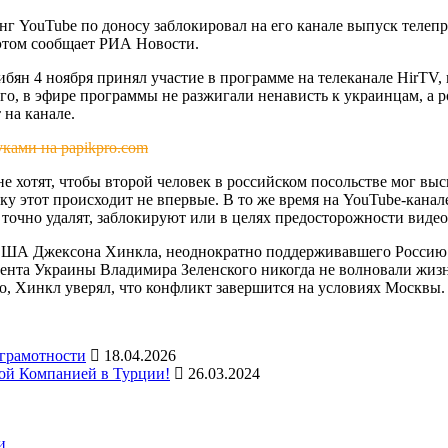
нг YouTube по доносу заблокировал на его канале выпуск телеп
 этом сообщает РИА Новости.
бян 4 ноября принял участие в программе на телеканале HirTV, 
его, в эфире программы не разжигали ненависть к украинцам, а 
 на канале.
ками на papikpro.com
не хотят, чтобы второй человек в российском посольстве мог вы
у этот происходит не впервые. В то же время на YouTube-канал
е точно удалят, заблокируют или в целях предосторожности видео
 США Джексона Хинкла, неоднократно поддерживавшего Россию.
идента Украины Владимира Зеленского никогда не волновали жиз
о, Хинкл уверял, что конфликт завершится на условиях Москвы.
 грамотности
18.04.2026
ой Компанией в Турции!
26.03.2024
и