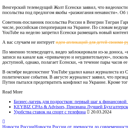
Венгерский телеведущий Жолт Есенски заявил, что видеохости
посольства под предлогом якобы «разжигания ненависти». Об
Советник-посланник посольства России в Венгрии Тигран Гари
числе, российская спецоперация на Украине. По словам ведущ
YouTube на неделю запретил Есенски размещать новый контент
А вас случаем не интерует
идеи апликаций для детей своими ру
По мнению телеведущего, видео заблокировали из-за доноса, «
записи на канале как «привычную и неудивительную», поскольк
доступной, однако, полагает Есенски, «в течение пары часов е
В октябре видеохостинг YouTube удалил канал журналиста из
политические события. В августе журналист заявил, что през
Путин пытался предотвратить конфликт на Украине. Кроме тог
Read More
Бизнес-лагерь для подростков: первый шаг к финансовой
KEYBIZ CPAs & Advisors, Признана Лучшей Бухгалтерск
Удобства ставок на спорт с телефона
20.03.2024
Новости России
Новости России от древности до современност