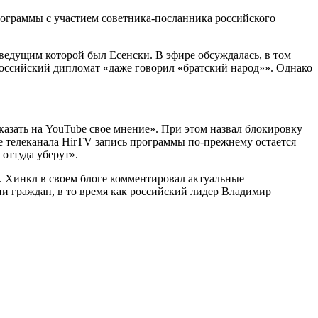
рограммы с участием советника-посланника российского
ведущим которой был Есенски. В эфире обсуждалась, в том
российский дипломат «даже говорил «братский народ»». Однако
сказать на YouTube свое мнение». При этом назвал блокировку
е телеканала HirTV запись программы по-прежнему остается
 оттуда уберут».
 Хинкл в своем блоге комментировал актуальные
ни граждан, в то время как российский лидер Владимир