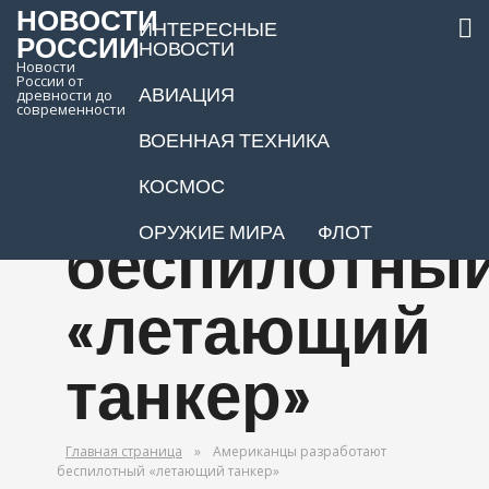
НОВОСТИ
ИНТЕРЕСНЫЕ
РОССИИ
НОВОСТИ
Новости
России от
АВИАЦИЯ
древности до
Американцы
современности
ВОЕННАЯ ТЕХНИКА
разработают
КОСМОС
ОРУЖИЕ МИРА
ФЛОТ
беспилотны
«летающий
танкер»
Главная страница
»
Американцы разработают
беспилотный «летающий танкер»