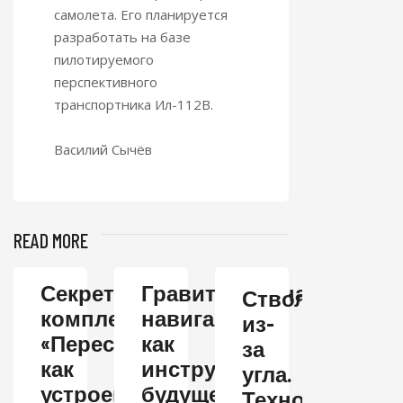
самолета. Его планируется
разработать на базе
пилотируемого
перспективного
транспортника Ил-112В.
Василий Сычёв
READ MORE
Секреты
Гравитационная
Ствол
комплекса
навигация
из-
«Пересвет»:
как
за
как
инструмент
угла.
устроен
будущего
Технология