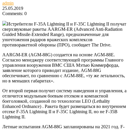
admin
25.05.2019
Comments: 0
Истребители F-35A Lightning II и F-35C Lightning II получат
сверхзвуковые ракеты AARGM-ER (Advanced Anti-Radiation
Guided Missile-Extended Range), предназначенные для
уничтожения радаров вражеских комплексов
противоракетной обороны (ПРО), сообщает The Drive.
AARGM-ER (AGM-88G) создается на основе AGM-88E.
Согласно менеджеру
соответствующей программы Главного
управления вооружения ВМС США Мэтью Коммерфорда,
заявление которого приводит издание, AGM-88G
обеспечивает, по сравнению с AGM-88E, «ту же летальность,
но в меньших габаритах».
От второй первая получит систему наведения и управления, а
отличится модульным боевым отсеком и компактной
боеголовкой, созданной по технологии LEO (Lethality
Enhanced Ordnance) . Ракета будет размещаться во внутреннем
отсеке F-35A Lightning II и F-35C Lightning II, но не F-35B
Lightning II.
Летные испытания AGM-88G запланированы на 2021 год. F-