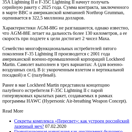
35A Lightning II и F-35C Lightning II начнут получать
серийную ракету с 2025 года. Сумма контракта, заключенного
в марте ВВС и американской компанией Northrop Grumman,
оценивается в 322,5 миллиона долларов.
Характеристики AGM-88G не разглашаются, однако известно,
что AGM-88E летает на дальность более 130 километров, а ее
скорость при подлете к цели достигает 2 чисел Маха.
Семейство многофункциональных истребителей пятого
поколения F-35 Lightning II производится с 2001 года
американской военно-промышленной корпораций Lockheed
Martin. Самолет выполнен в трех вариантах: A (для военно-
воздушных сил), B (с укороченным взлетом и вертикальной
посадкой) и C (палубный).
Ранее в мае Lockheed Martin представила концепцию
палубного истребителя F-35C Lightning II с парой
гиперзвуковых крылатых ракет, создаваемых в рамках
программы HAWC (Hypersonic Air-breathing Weapon Concept).
Read More
Секреты комплекса «Пересвет»: как устроен российский
лазерный меч?
07.02.2020
Гравитационная навигация как инструмент будущего