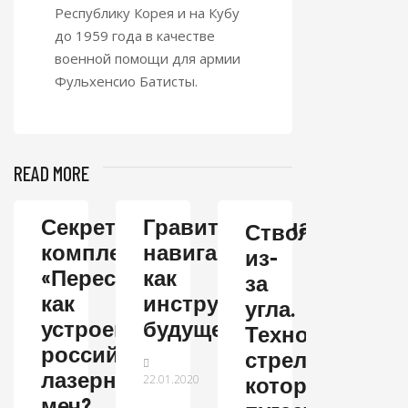
Республику Корея и на Кубу
до 1959 года в качестве
военной помощи для армии
Фульхенсио Батисты.
READ MORE
Секреты
Гравитационная
Ствол
комплекса
навигация
из-
«Пересвет»:
как
за
как
инструмент
угла.
устроен
будущего
Технология
российский
стрельбы,
лазерный
22.01.2020
которая
меч?